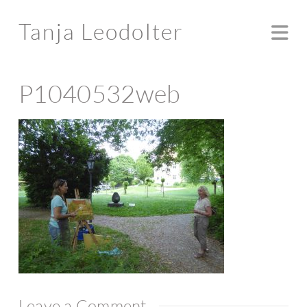
Tanja Leodolter
Na
P1040532web
Leave a Comment