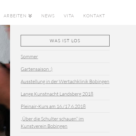
ARBEITEN
NEWS
VITA
KONTAKT
WAS IST LOS
Sommer
Gartensaison :)
Ausstellung in der Wertachklinik Bobingen
Lange Kunstnacht Landsberg 2018
Pleinair-Kurs am 16./17.6.2018
„Über die Schulter schauen“ im
Kunstverein Bobingen