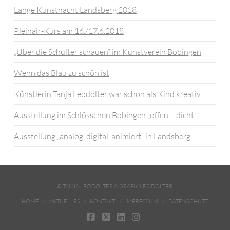
Lange Kunstnacht Landsberg 2018
Pleinair-Kurs am 16./17.6.2018
„Über die Schulter schauen“ im Kunstverein Bobingen
Wenn das Blau zu schön ist
Künstlerin Tanja Leodolter war schon als Kind kreativ
Ausstellung im Schlösschen Bobingen „offen – dicht“
Ausstellung „analog, digital, animiert“ in Landsberg
© TANJA LEODOLTER &
GRAFIK LEODOLTER
HOME
AKTUELLES
KONTAKT
IMPRESSUM
DATENSCHUTZ
FACEBOOK
X
LINKEDIN
INSTAGRAM